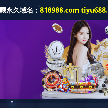
阿里巴巴店
在安防报警技术领域
成为全球声誉卓著的品牌
ODM/OEM
新闻资讯
服务支持