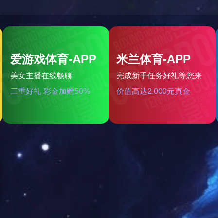
性成长。
于3GPP全球技术标准，依托运营商网络，具备接入便利、移动性强、兼容性
域物联技术。在C-IoT的应用场景中，根据业务对接入速率和终端功耗的要
）三个等级，其中低速率低功耗的LPWA业务占据60%的连接数量，是物联
T发展早期，2/3G承载了大多数的连接，但过高功耗也限制了行业的应用
来，NB-IoT技术的诞生大大推进了物联网的发展，其深度覆盖、低功耗
技术。