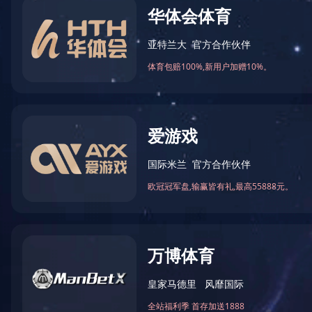
行业资讯
新闻资讯
公司新闻
行业资讯
NB-IoT（
产品动态
庭、智慧出行
下的基础联接