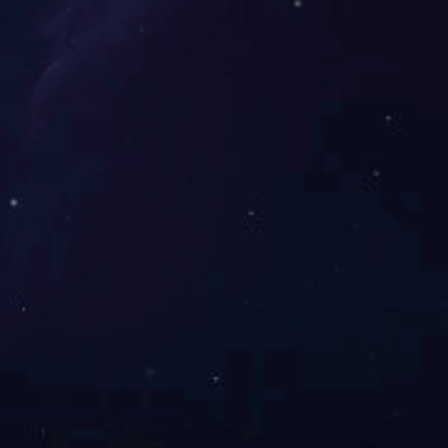
展，2/3G网络由于较低的频谱效率和多制式共存带来的高维护成本，将2/
功耗的同时，其速率和移动性能力也已经超过了2G的水平，NB-IoT也理所当
应用于表计计量、烟感消防、农业、环境监控、白色家电、位置跟踪等场景的
IoT将在更多的行业应用需求驱动下，不断保持技术演进，加速全行业数
-IoT技术的应用场景有哪些？
月新规，餐饮店未安装燃气报警器将处罚