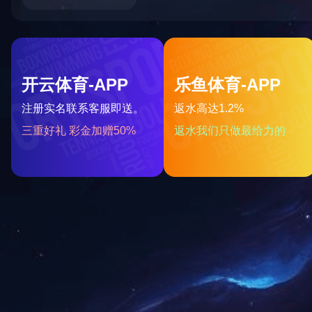
荣誉资质
团结：上下
质量体系
创新：锐意
卓越：知难
生产基地
研发体系
制度文
运作模式：
开云（中国）
治理型式：
经营规模：
开云手机登录入口
全国免费服务热线：400-6288-007
利益分配：
公司电话：0755-2788 9940
企业邮箱：info@yl007.com
管理制度：
公司地址：深圳市宝安区石岩街道建
激励机制：
兴路海谷科技大厦T4栋7楼
手机 ：186 8875 7638 熊总监
人际关系：