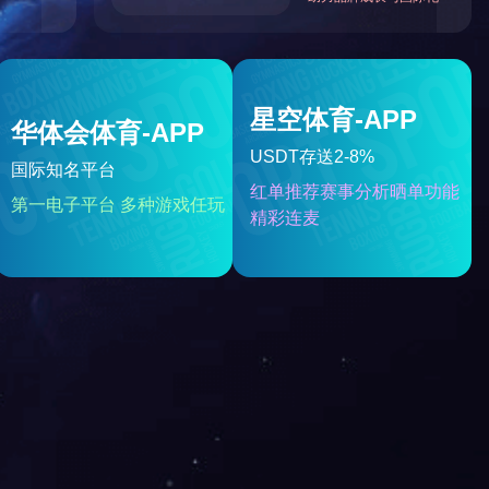
在
线
客
服