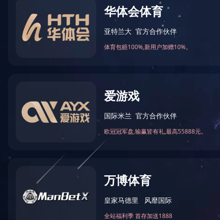
企业文化
关于我们
企业精
公司简介
勤学：勤奋
企业文化
坚忍：执着
发展历程
忠诚：勇于