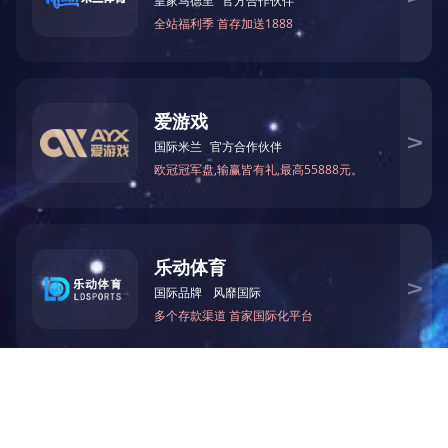
联系电话：400-6288-007
销售热线：186 8875 7638 熊总监
公司邮箱：info@yl007.com
公司地址：深圳市宝安区石岩街道建兴路海谷科技大厦T4栋7楼
Copyright© 1998-2025 开云手机登录入口
备案号：
粤ICP备09094514号
球友会官方网站
|
拼搏在线官网
|
九游网页版·官方站入口
|
米兰网页版
|
乐鱼网页版
|
问鼎网页版登录入口
|
乐鱼网页版登录入口
|
开云手机登录
入口
|
AK官方网站
|
网站首页
产品中心
新闻中心
电话咨询