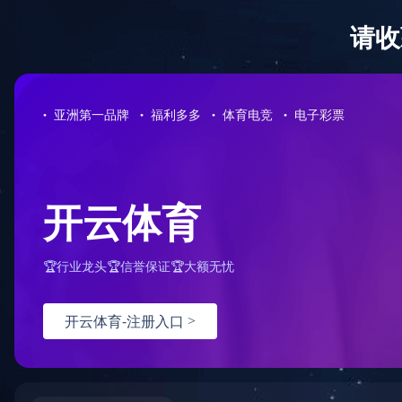
欢迎光临驰通达电子官网！
首页
关于我们
产品中心