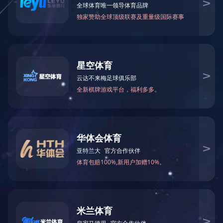
联系电话：400-6288-007
销售热线：186 8875 7638 熊总监
公司邮箱：info@yl007.com
公司地址：深圳市宝安区宝石西路108号二号楼6楼
Copyright© 1998-2023 开云手机登录入口
备案号：
粤ICP备09094514号
球友会官方网站
|
拼搏在线官网
|
九游网页版·官方站入口
|
米兰网页版
|
乐鱼网页版
|
问鼎网页版登录入口
|
乐鱼网页版登录入口
|
开云手机登录
入口
|
AK官方网站
|