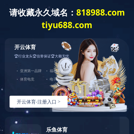
荣誉资质
荣获“科技抗疫卫士”奖项
时间：2023-05-09 17:14:24
点击：
1040
次
上一篇：
常务理事证书
下一篇：
深圳高新技术企业证书