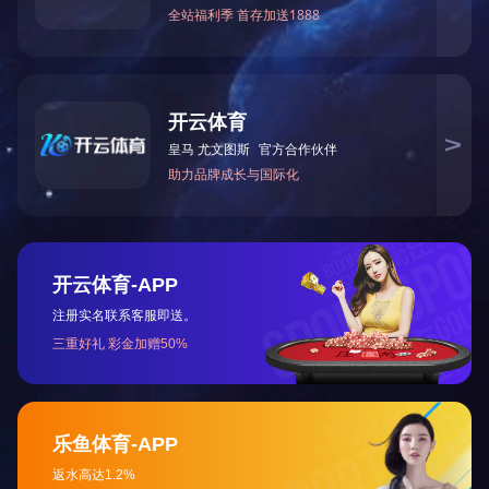
安装方式
：壁挂式
发射距离
：＞70（m）
动作距离
：40（mm）
通讯方式：无线
重量
：300（g）
告警方式：声光报警
关键字：家用燃气报警器,家用燃气泄露报警器,家用燃气泄漏探测器
上一篇：
无线烟感报警器YG-09
下一篇：
无线门磁感应探测器MC-07
相关内容
/ CONTENT
无线门磁感应探测器MC-07
家用燃气泄漏报警探测器 QG-02
无线烟感报警器YG-09
无线漏水探测报警器 SR-02