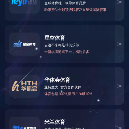
家用燃气泄漏报警探测器 QG-02
概述：家用燃气泄漏报警探测器顾名思义就是气体泄露检测报警仪
器。当生产生活环境中燃气气体泄露，燃气报警器检测到气体浓度
达到爆炸或中毒报警器设置的临界点时，燃气报警器就会发出报警
信号。
应用：适用于住宅、厨房、浴室等场所消防安全，监测火情。
在线留言
电话咨询