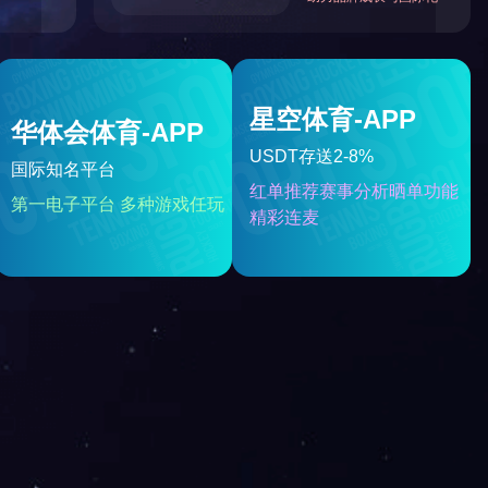
客
服
4G(Cat.1)一键报警器无线紧急求助按钮智能报警网关SOS-C03
4G（Cat.1）智能网关G4N-T紧急呼叫居家活动监测家庭养老床位智能化改造报警器