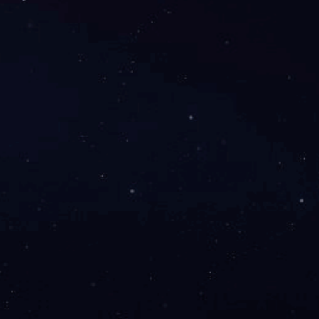
-C03
4G(Cat.1)睡眠呼吸心率雷达报警器监测仪SM-C01
购需求
开云（中国）
微信公众号
入口
|
AK官方网站
|