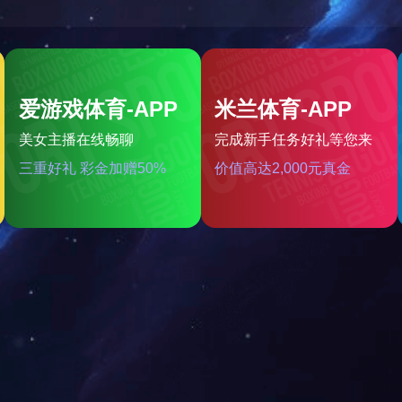
4G(Cat.1)工业及商业用途点型可燃气体探测报警器GTYQ-QG09