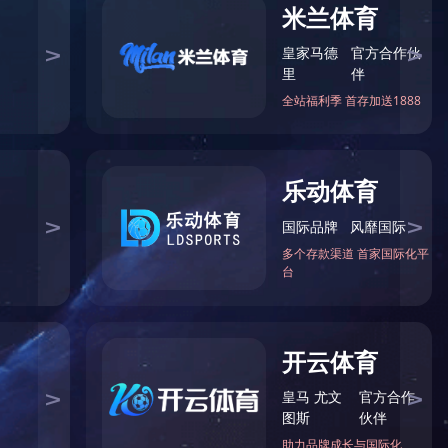
您的位置：
产品中心
»
消防报警
»
4G（Cat.1）报警
在
线