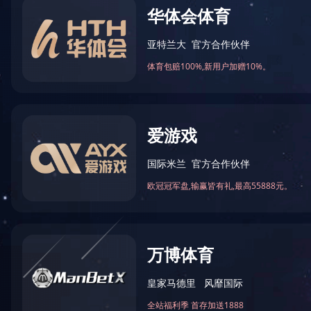
热门产品：
SOS紧急呼叫报警器
NB烟感报警器
NB燃气
4G（Cat
消防报警
NB-IoT报警