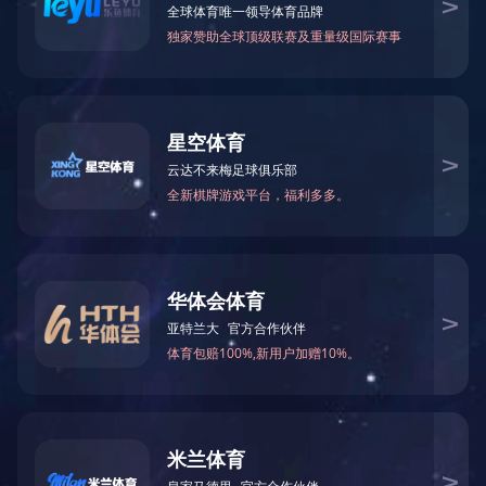
祝贺万董事长当选东华大学机械学院校友会副会长并捐款设立“顾兰芳奖教金”
2021-11-08
什么是NB-IoT?
2021-11-05
NB-IoT技术的应用场景有哪些？
2021-11-05
智能烟感探测器的功能和作用？
2021-11-05
九小场所该如何防范火灾的发生？
2021-11-05
如何预防家庭电气火灾 ？
2021-11-05
热烈祝贺万腾驰董事长连任南山区八届人大代表、 社会建设委员会委员
2021-10-28
9月新规，餐饮店未安装燃气报警器将处罚
2021-09-01
甘肃：庆阳市将“智慧消防”纳入“智慧城市”建设内容
2021-08-20
共111条
上一页
1
2
3
4
5
6
7
8