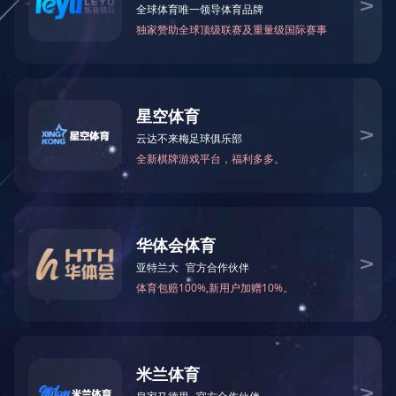
wifi+433涂鸦居家安防报警器套装 B2B/B2C专供 WS-02
联系电话：400-6288-007
销售热线：186 8875 7638 熊总监
公司邮箱：info@yl007.com
公司地址：深圳市宝安区石岩街道建兴路海谷科技大厦T4栋7楼
Copyright© 1998-2025 开云手机登录入口
备案号：
粤ICP备09094514号
球友会官方网站
|
拼搏在线官网
|
九游网页版·官方站入口
|
米兰网页版
|
乐鱼网页版
|
问鼎网页版登录入口
|
乐鱼网页版登录入口
|
开云手机登录
入口
|
AK官方网站
|