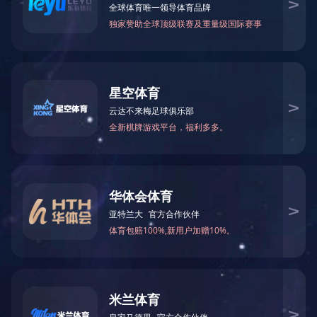
涂鸦ZIGBEE无线智能门磁 门窗防盗报警器 MC-01ZT
无线/有线卷铁门磁 MC-T01/YT01
无线自发电门铃 远距离无需电池老人求助呼叫器ML-A2
联系电话：400-6288-007
销售热线：186 8875 7638 熊总监
公司邮箱：info@yl007.com
公司地址：深圳市宝安区石岩街道建兴路海谷科技大厦T4栋7楼
Copyright© 1998-2025 开云手机登录入口
备案号：
粤ICP备09094514号
球友会官方网站
|
拼搏在线官网
|
九游网页版·官方站入口
|
米兰网页版
|
乐鱼网页版
|
问鼎网页版登录入口
|
乐鱼网页版登录入口
|
开云手机登录