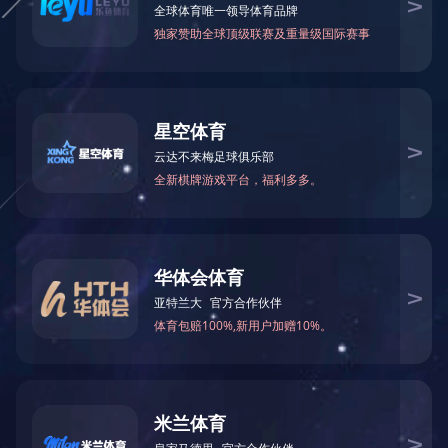
无线GSM燃气探测器 天然气液化气沼气甲烷报警器
家用厨房燃气报警器甲烷天然气沼气液化气煤气泄漏报警探测器 QG-02
家用燃气报警器 可燃气体探测器QG-08B
联系电话：400-6288-007
销售热线：186 8875 7638 熊总监
公司邮箱：info@yl007.com
公司地址：深圳市宝安区石岩街道建兴路海谷科技大厦T4栋7楼
Copyright© 1998-2025 开云手机登录入口
备案号：
粤ICP备09094514号
球友会官方网站
|
拼搏在线官网
|
九游网页版·官方站入口
|
米兰网页版
|
乐鱼网页版
|
问鼎网页版登录入口
|
乐鱼网页版登录入口
|
开云手机登录