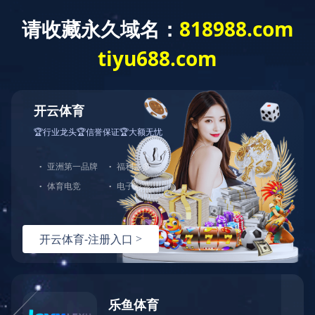
燃气报警器